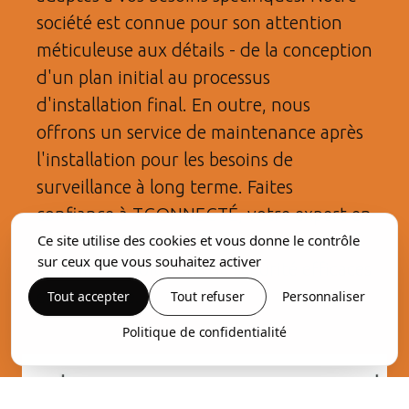
société est connue pour son attention
méticuleuse aux détails - de la conception
d'un plan initial au processus
d'installation final. En outre, nous
offrons un service de maintenance après
l'installation pour les besoins de
surveillance à long terme. Faites
confiance à TCONNECTÉ, votre expert en
alarme maison Domloup, pour vous
Ce site utilise des cookies et vous donne le contrôle
sur ceux que vous souhaitez activer
fournir des solutions de sécurité efficaces
en Bretagne.
Tout accepter
Tout refuser
Personnaliser
Politique de confidentialité