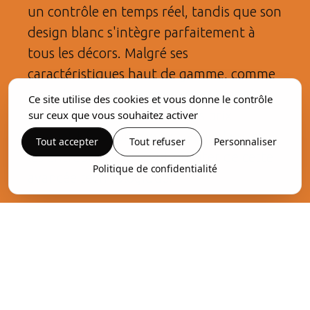
un contrôle en temps réel, tandis que son
design blanc s'intègre parfaitement à
tous les décors. Malgré ses
caractéristiques haut de gamme, comme
les airbags intégrés pour une sécurité
Ce site utilise des cookies et vous donne le contrôle
accrue, nous maintenons des prix
sur ceux que vous souhaitez activer
compétitifs pour que les particuliers et
Tout accepter
Tout refuser
Personnaliser
les entreprises puissent profiter de cette
Politique de confidentialité
avancée technologique.