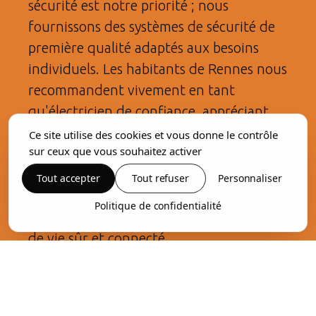
sécurité est notre priorité ; nous
fournissons des systèmes de sécurité de
première qualité adaptés aux besoins
individuels. Les habitants de Rennes nous
recommandent vivement en tant
qu'électricien de confiance, appréciant
notre engagement envers la satisfaction
Ce site utilise des cookies et vous donne le contrôle
sur ceux que vous souhaitez activer
du client et l'excellence technique. Avec
TCONNECTÉ, faites l'expérience de
Tout accepter
Tout refuser
Personnaliser
services supérieurs dans la région d'Ille et
Politique de confidentialité
Vilaine et profitez d'un environnement
de vie sûr et connecté.