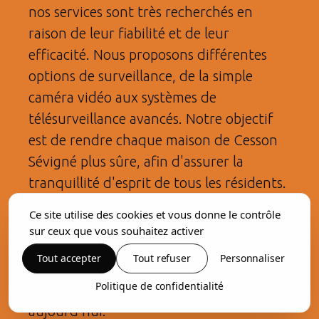
nos services sont très recherchés en
raison de leur fiabilité et de leur
efficacité. Nous proposons différentes
options de surveillance, de la simple
caméra vidéo aux systèmes de
télésurveillance avancés. Notre objectif
est de rendre chaque maison de Cesson
Sévigné plus sûre, afin d'assurer la
tranquillité d'esprit de tous les résidents.
Avec TCONNECTÉ, vous pouvez être sûr
Ce site utilise des cookies et vous donne le contrôle
que la sécurité de votre maison est entre
sur ceux que vous souhaitez activer
de bonnes mains. Pour plus
Tout accepter
Tout refuser
Personnaliser
d'informations sur nos solutions de
Politique de confidentialité
sécurité en Bretagne, contactez-nous dès
aujourd'hui.