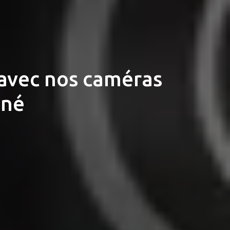
 avec nos caméras
gné