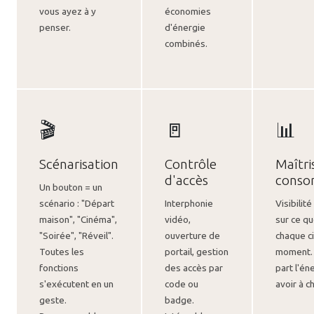
vous ayez à y
économies
penser.
d'énergie
combinés.
🎬
🚪
📊
Scénarisation
Contrôle
Maîtri
d'accès
conso
Un bouton = un
scénario : "Départ
Interphonie
Visibilit
maison", "Cinéma",
vidéo,
sur ce 
"Soirée", "Réveil".
ouverture de
chaque ci
Toutes les
portail, gestion
moment. 
fonctions
des accès par
part l'én
s'exécutent en un
code ou
avoir à c
geste.
badge.