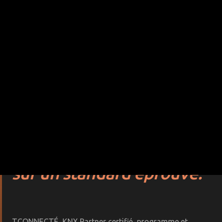
KNX PARTNER CERTIFIÉ · STANDARD
INTERNATIONAL · FILAIRE
L'habitat intelligent
sur un standard éprouvé.
TCONNECTÉ, KNX Partner certifié, programme et