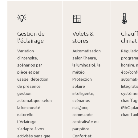
💡
🪟
🌡️
Gestion de
Volets &
Chauf
l'éclairage
stores
climat
Variation
Automatisation
Régulati
d'intensité,
selon l'heure,
program
scénarios par
la luminosité, la
horaire,
pièce et par
météo.
éco/conf
usage, détection
Protection
automati
de présence,
solaire
Intégrati
gestion
intelligente,
système
automatique selon
scénarios
chauffag
la luminosité
nuit/jour,
(PAC, pla
naturelle.
commande
chauffant
L'éclairage
centralisée ou
s'adapte à vos
par pièce.
activités sans que
Confort et